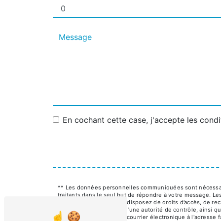
En cochant cette case, j'accepte les condi
** Les données personnelles communiquées sont nécessaire
traitants dans le seul but de répondre à votre message.
faulong@orange.fr. Vous disposez de droits d’accès, de recti
une réclamation auprès d’une autorité de contrôle, ainsi q
65230 Campuzan ou par courrier électronique à l'adresse f