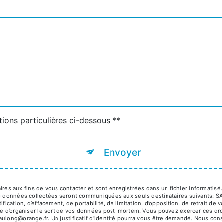
tions particulières ci-dessous **
Envoyer
s aux fins de vous contacter et sont enregistrées dans un fichier informatisé
 Les données collectées seront communiquées aux seuls destinataires suivant
fication, d’effacement, de portabilité, de limitation, d’opposition, de retrait d
ue d’organiser le sort de vos données post-mortem. Vous pouvez exercer ces droi
aulong@orange.fr. Un justificatif d'identité pourra vous être demandé. Nous co