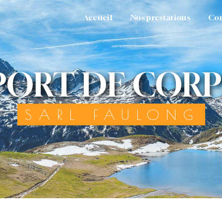
Accueil
Nos prestations
Con
PORT DE COR
SARL FAULONG