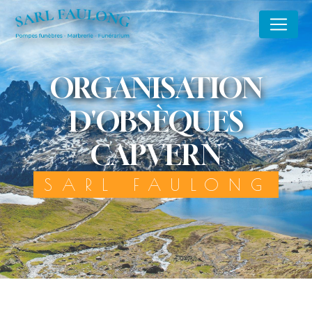
Panneau de gestion des cookies
ORGANISATION
D'OBSÈQUES
CAPVERN
SARL FAULONG