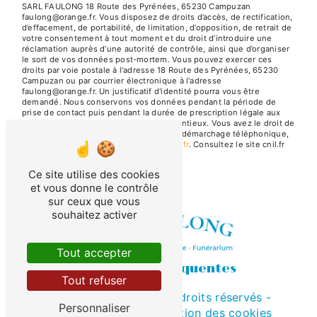
SARL FAULONG 18 Route des Pyrénées, 65230 Campuzan
faulong@orange.fr. Vous disposez de droits d’accès, de rectification,
d’effacement, de portabilité, de limitation, d’opposition, de retrait de
votre consentement à tout moment et du droit d’introduire une
réclamation auprès d’une autorité de contrôle, ainsi que d’organiser
le sort de vos données post-mortem. Vous pouvez exercer ces
droits par voie postale à l'adresse 18 Route des Pyrénées, 65230
Campuzan ou par courrier électronique à l'adresse
faulong@orange.fr. Un justificatif d'identité pourra vous être
demandé. Nous conservons vos données pendant la période de
prise de contact puis pendant la durée de prescription légale aux
fins probatoires et de gestion des contentieux. Vous avez le droit de
vous inscrire sur la liste d'opposition au démarchage téléphonique,
disponible à cette adresse:
Bloctel.gouv.fr
. Consultez le site cnil.fr
pour plus d’informations sur vos droits.
Ce site utilise des cookies
et vous donne le contrôle
sur ceux que vous
souhaitez activer
Tout accepter
Recherches fréquentes
Tout refuser
©
Vistalid
- 2026 - Tous droits réservés -
Personnaliser
Mentions légales
-
Gestion des cookies