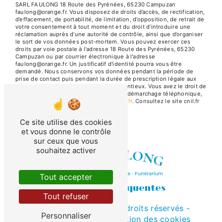
SARL FAULONG 18 Route des Pyrénées, 65230 Campuzan
faulong@orange.fr. Vous disposez de droits d’accès, de rectification,
d’effacement, de portabilité, de limitation, d’opposition, de retrait de
votre consentement à tout moment et du droit d’introduire une
réclamation auprès d’une autorité de contrôle, ainsi que d’organiser
le sort de vos données post-mortem. Vous pouvez exercer ces
droits par voie postale à l'adresse 18 Route des Pyrénées, 65230
Campuzan ou par courrier électronique à l'adresse
faulong@orange.fr. Un justificatif d'identité pourra vous être
demandé. Nous conservons vos données pendant la période de
prise de contact puis pendant la durée de prescription légale aux
fins probatoires et de gestion des contentieux. Vous avez le droit de
vous inscrire sur la liste d'opposition au démarchage téléphonique,
disponible à cette adresse:
Bloctel.gouv.fr
. Consultez le site cnil.fr
pour plus d’informations sur vos droits.
Ce site utilise des cookies
et vous donne le contrôle
sur ceux que vous
souhaitez activer
Tout accepter
Recherches fréquentes
Tout refuser
©
Vistalid
- 2026 - Tous droits réservés -
Personnaliser
Mentions légales
-
Gestion des cookies